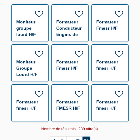
Moniteur
Formateur
Formateur
groupe
Conducteur
Fmesr H/F
lourd H/F
Engins de
chantier - Le
Tremblay-
sur-Mauldre
H/F
Moniteur
Formateur
Formateur
Groupe
Fmesr H/F
fmesr H/F
Lourd H/F
Formateur
Formateur
Formateur
fmesr H/F
FMESR H/F
fmesr H/F
Nombre de résultats :
239 offre(s)