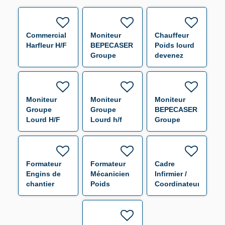
Commercial
Moniteur
Chauffeur
Harfleur H/F
BEPECASER
Poids lourd
Groupe
devenez
lourd
formateur
Monchy-
H/F
Saint-Eloi
H/F
Moniteur
Moniteur
Moniteur
Groupe
Groupe
BEPECASER
Lourd H/F
Lourd h/f
Groupe
Lourd
Compiègne
H/F
Formateur
Formateur
Cadre
Engins de
Mécanicien
Infirmier /
chantier
Poids
Coordinateur
Saint-Pierre-
Lourds lLe
Pédagogique
les-Elbeuf
Tremblay-
IFA -
H/F
sur-Mauldre
Gennevilliers
H/F
H/F