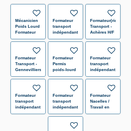
Mécanicien
Formateur
Formateur(rice)
Poids Lourd
transport
Transport -
Formateur
indépendant
Achères H/F
H/F
Tours H/F
Formateur
Formateur
Formateur
Transport -
Permis
transport
Gennevilliers
poids-lourd
indépendant
H/F
H/F
Laval H/F
Formateur
Formateur
Formateur
transport
transport
Nacelles /
indépendant
indépendant
Travail en
Angers H/F
Le Mans f/h
Hauteur /
Habilitations
Électriques -
Cournon