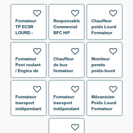
Formateur
Responsable
Chauffeur
TP ECSR
Commercial
poids Lourd
LOURD -
BFC H/F
Formateur
Achères H/F
H/F
Formateur
Chauffeur
Moniteur
Pont roulant
de bus
permis
/ Engins de
formateur
poids-lourd
chantier /
H/F
f/h
Grue
auxiliaire
H/F
Formateur
Formateur
Mécanicien
transport
transport
Poids Lourd
indépendant
indépendant
Formateur
Chartres H/F
Orléans H/F
H/F