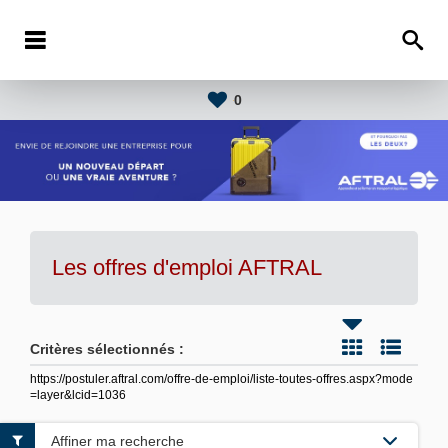
0
Les offres d'emploi AFTRAL
Critères sélectionnés :
https://postuler.aftral.com/offre-de-emploi/liste-toutes-offres.aspx?mode
=layer&lcid=1036
Affiner ma recherche