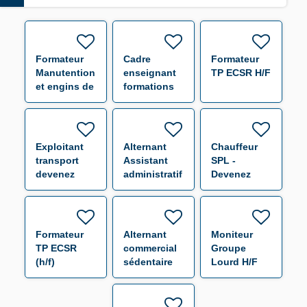
Formateur
Cadre
Formateur
Manutention
enseignant
TP ECSR H/F
et engins de
formations
chantier H/F
supérieures
Logistique
H/F
Exploitant
Alternant
Chauffeur
transport
Assistant
SPL -
devenez
administratif
Devenez
manager
H/F
Formateur /
pédagogique
Calais H/F
H/F
Formateur
Alternant
Moniteur
TP ECSR
commercial
Groupe
(h/f)
sédentaire
Lourd H/F
H/F