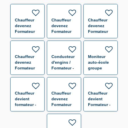
Chauffeur
Chauffeur
Chauffeur
devenez
devenez
devenez
Formateur
Formateur
Formateur
indépendant
indépendant
indépendant
- Saint-
- Veurey H/F
- Portes-les-
Quentin-
Valence H/F
Fallavier H/F
Chauffeur
Conducteur
Moniteur
devenez
d'engins /
auto-école
Formateur
Formateur -
groupe
indépendant
Nîmes H/F
lourd -
- Chambéry
Avignon H/F
H/F
Chauffeur
Chauffeur
Chauffeur
devient
devenez
devient
formateur -
Formateur
Formateur -
Annecy
indépendant
Mende H/F
(H/F)
- Annecy H/F