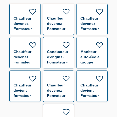
Chauffeur
Chauffeur
Chauffeur
devenez
devenez
devenez
Formateur
Formateur
Formateur
indépendant
indépendant
indépendant
- Saint-
- Veurey H/F
- Portes-les-
Quentin-
Valence H/F
Fallavier H/F
Chauffeur
Conducteur
Moniteur
devenez
d'engins /
auto-école
Formateur
Formateur -
groupe
indépendant
Nîmes H/F
lourd -
- Chambéry
Avignon H/F
H/F
Chauffeur
Chauffeur
Chauffeur
devient
devenez
devient
formateur -
Formateur
Formateur -
Annecy
indépendant
Mende H/F
(H/F)
- Annecy H/F