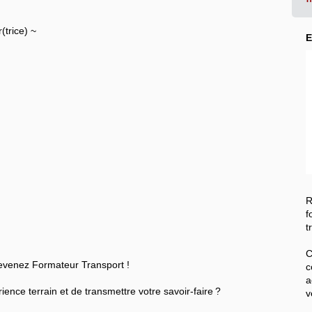
(trice) ~
E
R
f
t
 devenez Formateur Transport !
a
ence terrain et de transmettre votre savoir-faire ?
v