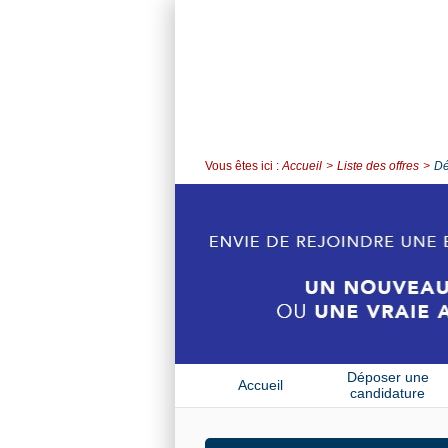
Vous êtes ici :
Accueil
Liste des offres
Dé
Déposer une
Accueil
candidature
spontanée