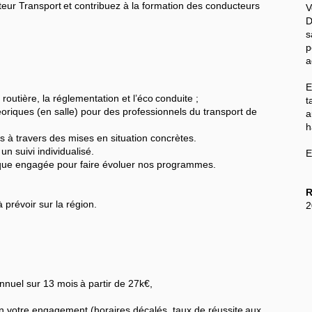
ur Transport et contribuez à la formation des conducteurs
V
D
s
p
a
E
routière, la réglementation et l’éco conduite ;
t
oriques (en salle) pour des professionnels du transport de
a
h
s à travers des mises en situation concrètes.
n suivi individualisé.
E
que engagée pour faire évoluer nos programmes.
R
 prévoir sur la région.
2
 annuel sur 13 mois à partir de 27k€,
 votre engagement (horaires décalés, taux de réussite aux